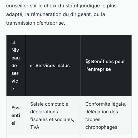
conseiller sur le choix du statut juridique le plus
adapté, la rémunération du dirigeant, ou la
transmission d’entreprise.
📊
Niv
eau
🚀 Bénéfices pour
de
✅ Services inclus
l'entreprise
ser
vic
e
Saisie comptable,
Conformité légale,
Ess
déclarations
délégation des
enti
fiscales et sociales,
tâches
el
TVA
chronophages