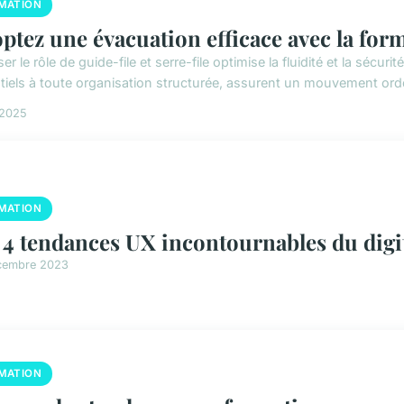
MATION
ptez une évacuation efficace avec la form
ser le rôle de guide-file et serre-file optimise la fluidité et la séc
tiels à toute organisation structurée, assurent un mouvement ordo
 2025
MATION
 4 tendances UX incontournables du digit
cembre 2023
MATION