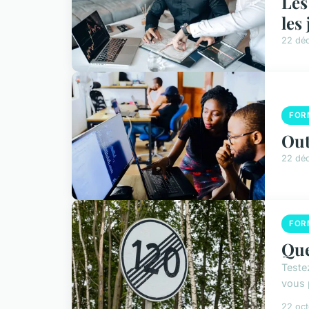
Les
les
22 dé
FOR
Out
22 dé
FOR
Que
Teste
vous 
22 oc