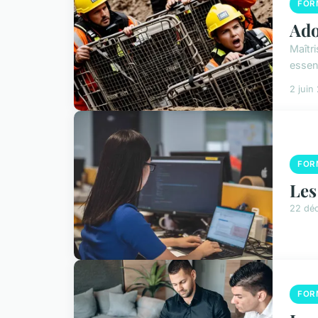
FOR
Ado
Maîtri
essen
2 juin
FOR
Les
22 dé
FOR