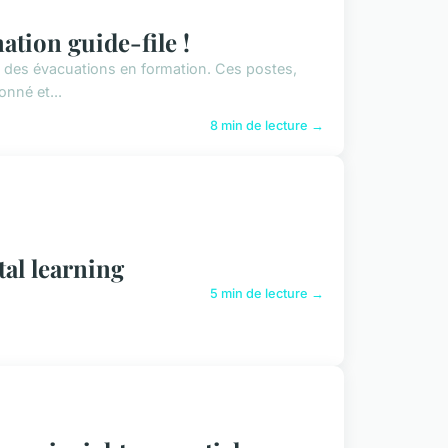
ation guide-file !
urité des évacuations en formation. Ces postes,
nné et...
8 min de lecture →
al learning
5 min de lecture →