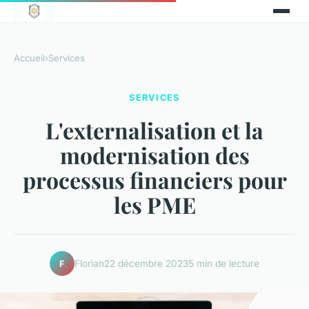
Accueil
›
Services
SERVICES
L'externalisation et la
modernisation des
processus financiers pour
les PME
Florian
22 décembre 2023
5 min de lecture
F