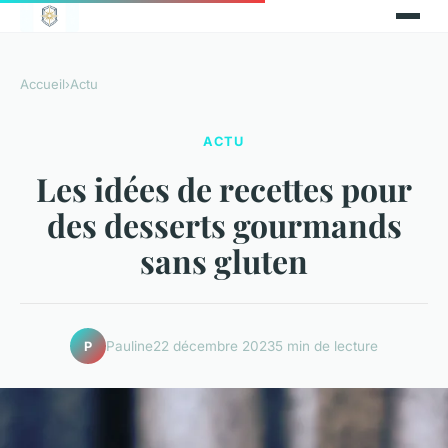
Accueil
›
Actu
ACTU
Les idées de recettes pour
des desserts gourmands
sans gluten
Pauline
22 décembre 2023
5 min de lecture
P