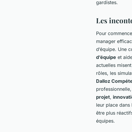
gardistes.
Les incont
Pour commencer,
manager effica
d’équipe. Une c
d’équipe
et aide
actuelles misen
rôles, les simul
Dalloz Compét
professionnell
projet
,
innovat
leur place dans
être plus réacti
équipes.