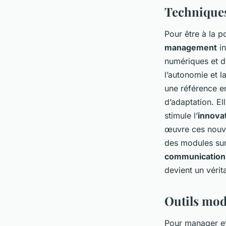
Technique
Pour être à la p
management
in
numériques et de
l’autonomie et la
une référence en
d’adaptation. El
stimule l’
innova
œuvre ces nouve
des modules sur 
communication
devient un véri
Outils mod
Pour manager ef