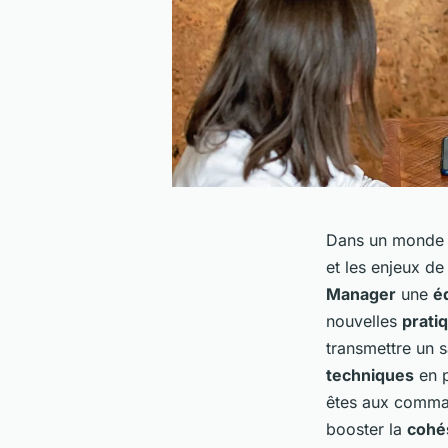
Dans un monde p
et les enjeux d
Manager
une
é
nouvelles
prati
transmettre un 
techniques
en p
êtes aux comman
booster la
cohé