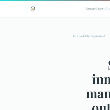
Accueil
Actu
Bu
Accueil
›
Management
in
mana
out