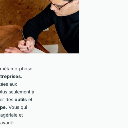
 métamorphose
treprises
.
tées aux
plus seulement à
ser des
outils
et
ipe
. Vous qui
agériale et
 avant-