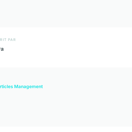
RIT PAR
va
 articles Management