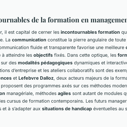
ournables de la formation en manageme
 il est capital de cerner les
incontournables formation
qui
ce. La
communication
constitue la pierre angulaire de toute
ommunication fluide et transparente favorise une meilleure
 à atteindre les
objectifs
fixés. Dans cette optique, les
for
t sur des
modalités pédagogiques
dynamiques et interactiv
ations d’entreprise et les ateliers collaboratifs sont des exe
ences
et
Lefebvre Dalloz
, deux acteurs majeurs de la form
e, proposent des programmes axés sur ces méthodes moder
ion
managériale, méthodes
agiles
sont autant de modules qu
 les cursus de formation contemporains. Les futurs manage
fs et à s’adapter aux
situations de handicap
éventuelles au s