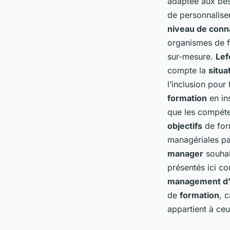
adaptée aux bes
de personnalise
niveau de conn
organismes de fo
sur-mesure.
Lef
compte la
situa
l’inclusion pour
formation
en in
que les compéten
objectifs
de form
managériales pa
manager
souhait
présentés ici co
management d’
de
formation
, 
appartient à ceu