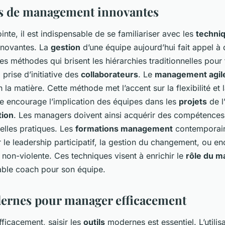
s de management innovantes
ointe, il est indispensable de se familiariser avec les
techni
novantes. La
gestion
d’une équipe aujourd’hui fait appel à 
s méthodes qui brisent les hiérarchies traditionnelles pour 
 prise d’initiative des
collaborateurs
. Le
management agil
 la matière. Cette méthode met l’accent sur la flexibilité et 
le encourage l’implication des équipes dans les
projets
de l
tion
. Les managers doivent ainsi acquérir des compétences
lles pratiques. Les
formations management
contemporain
le leadership participatif, la gestion du changement, ou en
non-violente. Ces techniques visent à enrichir le
rôle du m
table coach pour son équipe.
ernes pour manager efficacement
ficacement, saisir les
outils
modernes est essentiel. L’utilisa