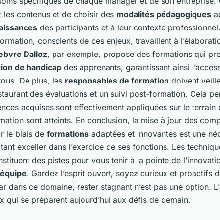
oins spécifiques de chaque manager et de son entreprise. 
r les contenus et de choisir des
modalités pédagogiques
ad
aissances
des participants et à leur contexte professionnel
rmation, conscients de ces enjeux, travaillent à l’élaborat
ebvre Dalloz
, par exemple, propose des formations qui pr
tion de handicap
des apprenants, garantissant ainsi l’accessi
 tous. De plus, les
responsables de formation
doivent veiller
staurant des évaluations et un suivi post-formation. Cela pe
ces acquises sont effectivement appliquées sur le terrain 
ation sont atteints. En conclusion, la mise à jour des com
r le biais de
formations
adaptées et innovantes est une néc
ant exceller dans l’exercice de ses fonctions. Les technique
nstituent des pistes pour vous tenir à la pointe de l’innovat
équipe
. Gardez l’esprit ouvert, soyez curieux et proactifs 
car dans ce domaine, rester stagnant n’est pas une option. L’
x qui se préparent aujourd’hui aux défis de demain.