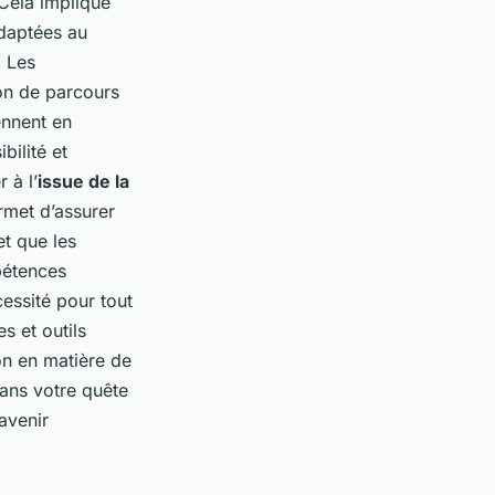
Cela implique
aptées au
. Les
ion de parcours
ennent en
bilité et
 à l’
issue de la
rmet d’assurer
et que les
pétences
essité pour tout
s et outils
ion en matière de
dans votre quête
avenir