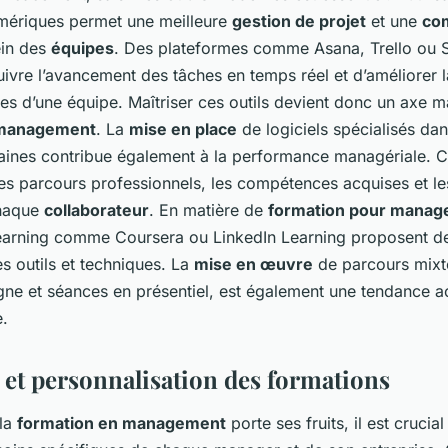
umériques permet une meilleure
gestion de projet
et une
co
ein des
équipes
. Des plateformes comme Asana, Trello ou S
uivre l’avancement des tâches en temps réel et d’améliorer 
es d’une équipe. Maîtriser ces outils devient donc un axe m
 management
. La
mise en place
de logiciels spécialisés dan
ines contribue également à la performance managériale. 
les parcours professionnels, les compétences acquises et l
haque
collaborateur
. En matière de
formation pour mana
earning comme Coursera ou LinkedIn Learning proposent d
es outils et techniques. La
mise en œuvre
de parcours mixte
igne et séances en présentiel, est également une tendance a
e.
 et personnalisation des formations
 la
formation en management
porte ses fruits, il est crucial