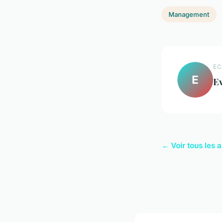
Management
EC
E
E
← Voir tous les