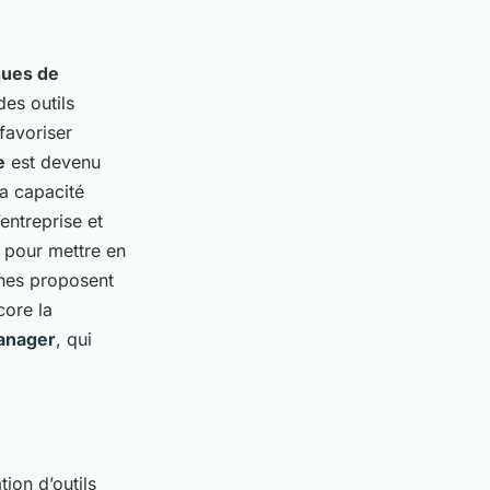
ques de
des outils
favoriser
e
est devenu
la capacité
’entreprise et
 pour mettre en
es proposent
core la
anager
, qui
tion d’outils