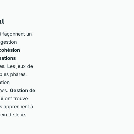
nt
 façonnent un
 gestion
cohésion
mations
es. Les jeux de
mples phares.
ation
nes.
Gestion de
i ont trouvé
rs apprennent à
ein de leurs