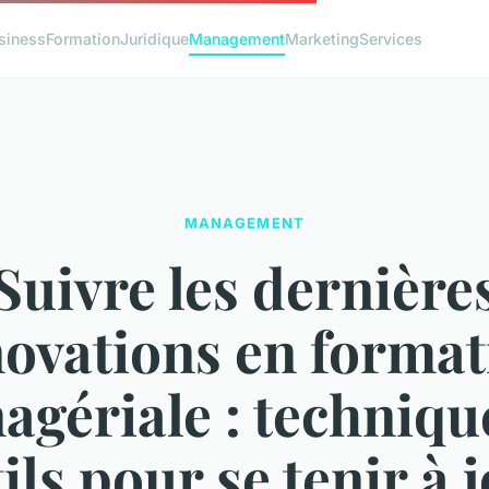
siness
Formation
Juridique
Management
Marketing
Services
MANAGEMENT
Suivre les dernière
novations en format
gériale : techniqu
ils pour se tenir à 