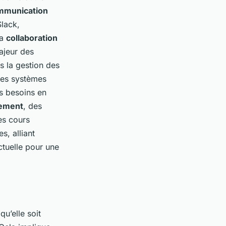
mmunication
lack,
la
collaboration
ajeur des
s la gestion des
Ces systèmes
es besoins en
gement
, des
es cours
s, alliant
ctuelle pour une
 qu’elle soit