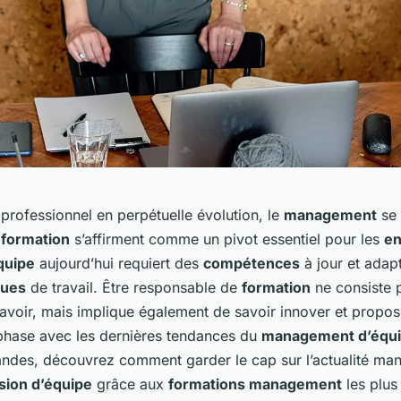
rofessionnel en perpétuelle évolution, le
management
se
e
formation
s’affirment comme un pivot essentiel pour les
en
quipe
aujourd’hui requiert des
compétences
à jour et adap
ques
de travail. Être responsable de
formation
ne consiste 
savoir, mais implique également de savoir innover et propo
hase avec les dernières tendances du
management d’équ
des, découvrez comment garder le cap sur l’actualité man
sion d’équipe
grâce aux
formations management
les plus